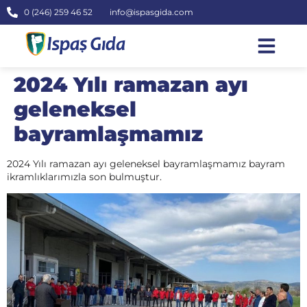
0 (246) 259 46 52
info@ispasgida.com
İNSAN KAYN
2024 Yılı ramazan ayı
geleneksel
bayramlaşmamız
2024 Yılı ramazan ayı geleneksel bayramlaşmamız bayram
ikramlıklarımızla son bulmuştur.